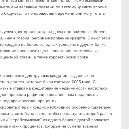
а, который мог бы похвастаться стабильными высокими
начале ежемесячные платежи по взятому кредиту вполне
о бюджета, то по прошествии времени они могут стать
 услуга, которая с каждым днем становится все более
и, иначе говоря, рефинансирование кредита. Смысл этой
го кредита на более выгодных условиях в другом банке
итование преследует цель понижения ежемесячных
центной ставки, а также корректировки срока
 в основном для крупных кредитов, выданных на
енно для тех, которые были взяты до 2005 года. С
ентные ставки на кредитование недвижимости настолько
однее провести рефинансирование, чем продолжать
е под драконовские проценты.
сировать старый кредит, необходимо особенно тщательно
ожить, хотя бы для того чтобы не наступить второй раз на
тыми “перебежчиками” из одного банка в другой являются
амы низких процентов, которые не сумели вовремя