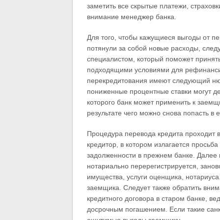
заметить все скрытые платежи, страховк
внимание менеджер банка.
Для того, чтобы кажущиеся выгоды от п
потянули за собой новые расходы, след
специалистом, который поможет принять
подходящими условиями для рефинанси
перекредитования имеют следующий нюа
пониженные процентные ставки могут де
которого банк может применить к заемщ
результате чего можно снова попасть в 
Процедура перевода кредита проходит в
кредитор, в котором излагается просьб
задолженности в прежнем банке. Далее 
нотариально перерегистрируется, зано
имущества, услуги оценщика, нотариуса
заемщика. Следует также обратить вним
кредитного договора в старом банке, ве
досрочным погашением. Если такие сан