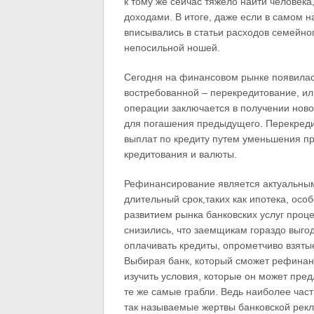
к тому же сейчас тяжело найти человек
доходами. В итоге, даже если в самом 
вписывались в статьи расходов семейног
непосильной ношей.
Сегодня на финансовом рынке появилась
востребованной – перекредитование, ил
операции заключается в получении ново
для погашения предыдущего. Перекред
выплат по кредиту путем уменьшения про
кредитования и валюты.
Рефинансирование является актуальным
длительный срок,таких как ипотека, особ
развитием рынка банковских услуг проц
снизились, что заемщикам гораздо выг
оплачивать кредиты, опрометчиво взяты
Выбирая банк, который сможет рефинан
изучить условия, которые он может предл
те же самые грабли. Ведь наиболее час
так называемые жертвы банковской рекл