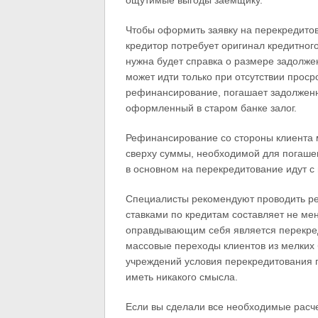
ощутимые выгоды заемщику.
Чтобы оформить заявку на перекредитов
кредитор потребует оригинал кредитного
нужна будет справка о размере задолже
может идти только при отсутствии проср
рефинансирование, погашает задолженн
оформленный в старом банке залог.
Рефинансирование со стороны клиента 
сверху суммы, необходимой для погашени
в основном на перекредитование идут 
Специалисты рекомендуют проводить р
ставками по кредитам составляет не ме
оправдывающим себя является перекред
массовые переходы клиентов из мелких 
учреждений условия перекредитования п
иметь никакого смысла.
Если вы сделали все необходимые расче