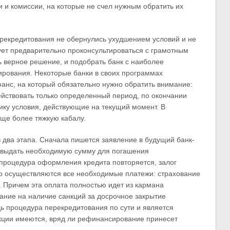
и и комиссии, на которые не счел нужным обратить их
ерекредитования не обернулись ухудшением условий и не
ует предварительно проконсультироваться с грамотным
 верное решение, и подобрать банк с наиболее
рования. Некоторые банки в своих программах
нс, на который обязательно нужно обратить внимание:
йствовать только определенный период, по окончании
ику условия, действующие на текущий момент. В
еще более тяжкую кабалу.
 два этапа. Сначала пишется заявление в будущий банк-
а выдать необходимую сумму для погашения
процедура оформления кредита повторяется, залог
во осуществляются все необходимые платежи: страхование
. Причем эта оплата полностью идет из кармана
ание на наличие санкций за досрочное закрытие
дь процедура перекредитования по сути и является
кции имеются, вряд ли рефинансирование принесет