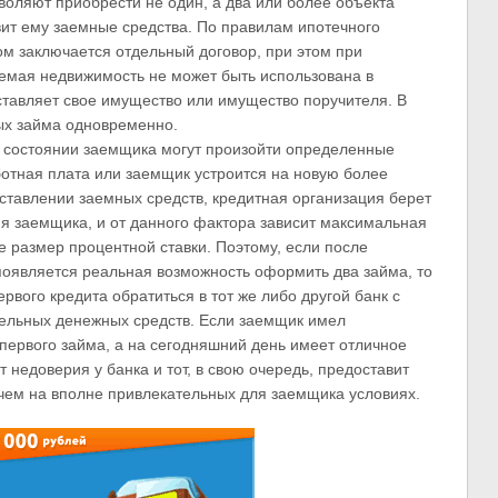
оляют приобрести не один, а два или более объекта
вит ему заемные средства. По правилам ипотечного
ом заключается отдельный договор, при этом при
емая недвижимость не может быть использована в
оставляет свое имущество или имущество поручителя. В
ых займа одновременно.
 состоянии заемщика могут произойти определенные
ботная плата или заемщик устроится на новую более
тавлении заемных средств, кредитная организация берет
я заемщика, и от данного фактора зависит максимальная
е размер процентной ставки. Поэтому, если после
появляется реальная возможность оформить два займа, то
вого кредита обратиться в тот же либо другой банк с
ельных денежных средств. Если заемщик имел
ервого займа, а на сегодняшний день имеет отличное
 недоверия у банка и тот, в свою очередь, предоставит
чем на вполне привлекательных для заемщика условиях.