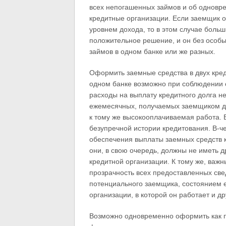
всех непогашенных займов и об одновр
кредитные организации. Если заемщик 
уровнем дохода, то в этом случае больш
положительное решение, и он без особ
займов в одном банке или же разных.
Оформить заемные средства в двух кред
одном банке возможно при соблюдении
расходы на выплату кредитного долга н
ежемесячных, получаемых заемщиком до
к тому же высокооплачиваемая работа. 
безупречной истории кредитования. В-ч
обеспечения выплаты заемных средств к
они, в свою очередь, должны не иметь 
кредитной организации. К тому же, важ
прозрачность всех предоставленных св
потенциального заемщика, состоянием е
организации, в которой он работает и 
Возможно одновременно оформить как по