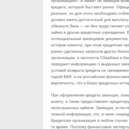
организациях? И имеет ли заемщик воз
кредита, который был взят ранее. Офици
реально, но для этого необходимо собл
должен иметь достаточный для выплаты 
обмануть банк — он без труда сможет 
займа в другие кредитные учреждения. 
потенциальным заемщиком документов,
истории клиента, при этом кредитная ор
ранее сделанных запросов других банко
организации, в частности Сбербанк и бан
передают информацию о выданных заем
условий возврата кредита не своевремен
парой БКИ, а на российском финансовом 
вероятность, что в Бюро кредитных исто
При оформлении кредита заемщик, поми
анкету, а также предоставляет кредитор
непогашенных займов. Заемщик, естеств
ложной информации, это, в свою очеред
Кредитная организация в любом случае 
то время. Поэтому финансовые эксперт