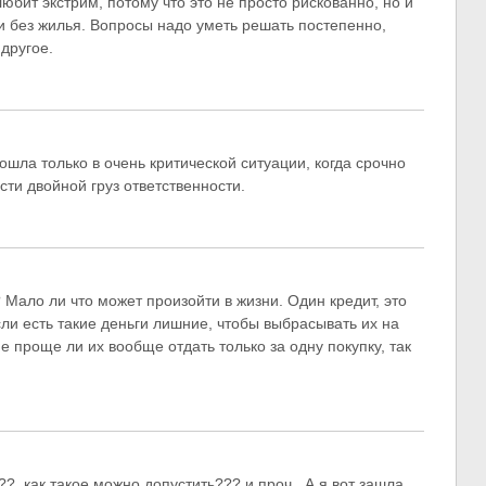
 любит экстрим, потому что это не просто рискованно, но и
, и без жилья. Вопросы надо уметь решать постепенно,
 другое.
шла только в очень критической ситуации, когда срочно
сти двойной груз ответственности.
Мало ли что может произойти в жизни. Один кредит, это
сли есть такие деньги лишние, чтобы выбрасывать их на
е проще ли их вообще отдать только за одну покупку, так
?, как такое можно допустить??? и проч.. А я вот зашла