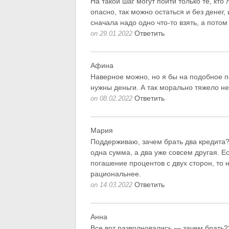
На такой шаг могут пойти только те, кто
опасно, так можно остаться и без денег
сначала надо одно что-то взять, а потом
Ответить
on 29.01.2022
Афина
Наверное можно, но я бы на подобное по
нужны деньги. А так морально тяжело не
Ответить
on 08.02.2022
Мария
Поддерживаю, зачем брать два кредита? 
одна сумма, а два уже совсем другая. Е
погашение процентов с двух сторон, то н
рациональнее.
Ответить
on 14.03.2022
Анна
Все вот разволновались — зачем брать??