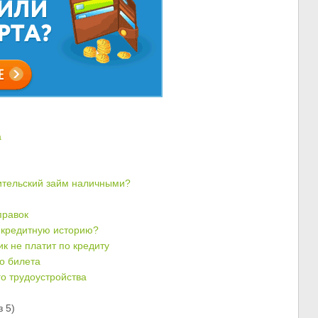
а
бительский займ наличными?
правок
ь кредитную историю?
к не платит по кредиту
о билета
о трудоустройства
 5)