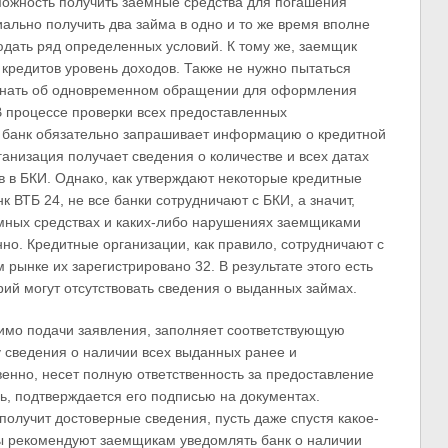
можность получить заемные средства для погашения
ально получить два займа в одно и то же время вполне
юдать ряд определенных условий. К тому же, заемщик
кредитов уровень доходов. Также не нужно пытаться
узнать об одновременном обращении для оформления
В процессе проверки всех предоставленных
 банк обязательно запрашивает информацию о кредитной
ганизация получает сведения о количестве и всех датах
в в БКИ. Однако, как утверждают некоторые кредитные
к ВТБ 24, не все банки сотрудничают с БКИ, а значит,
ных средствах и каких-либо нарушениях заемщиками
но. Кредитные организации, как правило, сотрудничают с
рынке их зарегистрировано 32. В результате этого есть
рий могут отсутствовать сведения о выданных займах.
мо подачи заявления, заполняет соответствующую
у сведения о наличии всех выданных ранее и
енно, несет полную ответственность за предоставление
ь, подтверждается его подписью на документах.
получит достоверные сведения, пусть даже спустя какое-
ы рекомендуют заемщикам уведомлять банк о наличии