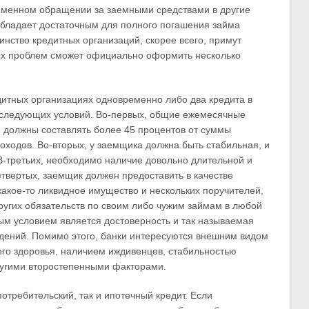
еменном обращении за заемными средствами в другие
обладает достаточным для полного погашения займа
инство кредитных организаций, скорее всего, примут
ых проблем сможет официально оформить несколько
итных организациях одновременно либо два кредита в
 следующих условий. Во-первых, общие ежемесячные
е должны составлять более 45 процентов от суммы
ходов. Во-вторых, у заемщика должна быть стабильная, и
В-третьих, необходимо наличие довольно длительной и
етвертых, заемщик должен предоставить в качестве
акое-то ликвидное имущество и нескольких поручителей,
других обязательств по своим либо чужим займам в любой
ным условием является достоверность и так называемая
едений. Помимо этого, банки интересуются внешним видом
го здоровья, наличием иждивенцев, стабильностью
другими второстепенными факторами.
требительский, так и ипотечный кредит. Если