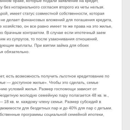
нном браке, которые подали заявление на кредит,
у без нотариального согласия второго из четы нельзя.
рой, имеет статус совместной собственности, которая
ы не делает финансовых вложений для погашения кредита,
 хозяйство, он все равно имеет те же права на это жилье,
но брачным контрактом. В случае если ипотечный заем
м из супругов, то после узаконивания отношений,
дующие выплаты. При взятии займа для обоих
я обязательно.
лет, есть возможность получить льготное кредитование по
ье — доступное жилье». Чтобы это сделать, семье
нию условий жилья. Размер госпомощи зависит от
бездетную молодую семейную пару полагается 48 кв. м.,
 18 кв. м. каждому члену семьи. Размер субсидий в
вижимости для бездетных пар и до 40% для пар с детьми.
обственные программы социальной семейной ипотеки,