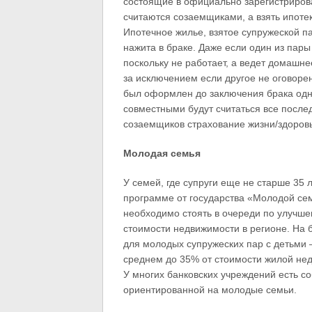
состоящие в официально зарегистрирова
считаются созаемщиками, а взять ипотек
Ипотечное жилье, взятое супружеской па
нажита в браке. Даже если один из пар
поскольку не работает, а ведет домашнее
за исключением если другое не оговоре
был оформлен до заключения брака одни
совместными будут считаться все после
созаемщиков страхование жизни/здоровь
Молодая семья
У семей, где супруги еще не старше 35 
программе от государства «Молодой сем
необходимо стоять в очереди по улучше
стоимости недвижимости в регионе. На 
для молодых супружеских пар с детьми —
среднем до 35% от стоимости жилой нед
У многих банковских учреждений есть с
ориентированной на молодые семьи.