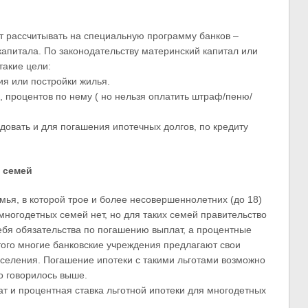
т рассчитывать на специальную программу банков –
капитала. По законодательству материнский капитал или
такие цели:
ия или постройки жилья.
, процентов по нему ( но нельзя оплатить штраф/пеню/
довать и для погашения ипотечных долгов, по кредиту
 семей
ья, в которой трое и более несовершеннолетних (до 18)
многодетных семей нет, но для таких семей правительство
себя обязательства по погашению выплат, а процентные
того многие банковские учреждения предлагают свои
аселения. Погашение ипотеки с такими льготами возможно
то говорилось выше.
ат и процентная ставка льготной ипотеки для многодетных