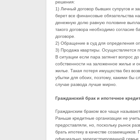
решения:
1) Личный договор бывших супругов и з
берет все финансовые обязательства на 
денежную долю равную половине выплаче
такого договора необходимо согласие б
договоре.
2) Обращение в суд для определения оп
3) Продажа квартиры. Осуществляется по
В ситуации если пара затянет вопрос д
собственности на заложенное жилье и о
жилье. Такая потеря имущества без во
убытки для обоих, поэтому, какими бы 
случае развода лучше мирно.
Гражданский брак и ипотечное креди
Гражданским браком все чаще называют 
Раньше кредитные организации не учиты
предоставляли, но, поскольку рынок раз
брать ипотеку в качестве созаемщиков. П
официально зарегистрированной семьи, а