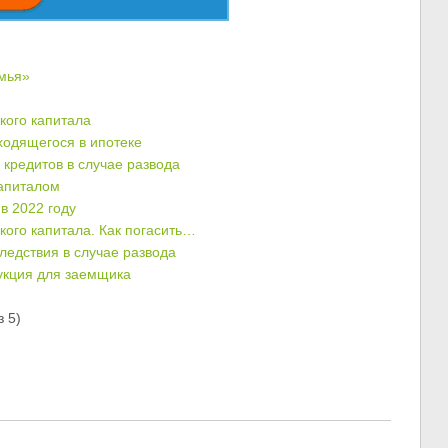
мья»
кого капитала
ходящегося в ипотеке
 кредитов в случае развода
капиталом
в 2022 году
кого капитала. Как погасить…
ледствия в случае развода
рукция для заемщика
 5)