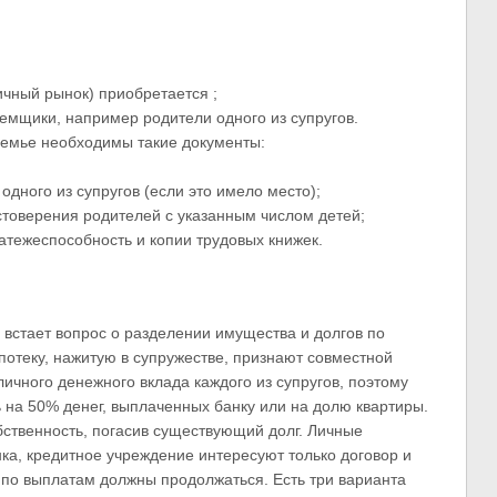
ричный рынок) приобретается ;
емщики, например родители одного из супругов.
емье необходимы такие документы:
одного из супругов (если это имело место);
остоверения родителей с указанным числом детей;
атежеспособность и копии трудовых книжек.
 встает вопрос о разделении имущества и долгов по
потеку, нажитую в супружестве, признают совместной
ичного денежного вклада каждого из супругов, поэтому
ь на 50% денег, выплаченных банку или на долю квартиры.
бственность, погасив существующий долг. Личные
а, кредитное учреждение интересуют только договор и
 по выплатам должны продолжаться. Есть три варианта