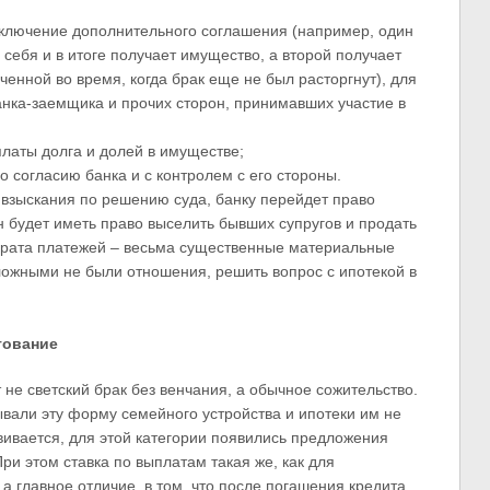
аключение дополнительного соглашения (например, один
себя и в итоге получает имущество, а второй получает
нной во время, когда брак еще не был расторгнут), для
анка-заемщика и прочих сторон, принимавших участие в
латы долга и долей в имуществе;
 согласию банка и с контролем с его стороны.
о взыскания по решению суда, банку перейдет право
н будет иметь право выселить бывших супругов и продать
зврата платежей – весьма существенные материальные
сложными не были отношения, решить вопрос с ипотекой в
тование
не светский брак без венчания, а обычное сожительство.
вали эту форму семейного устройства и ипотеки им не
вивается, для этой категории появились предложения
ри этом ставка по выплатам такая же, как для
 главное отличие, в том, что после погашения кредита