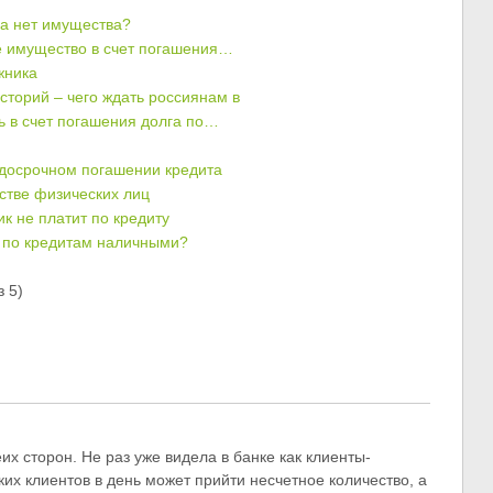
ка нет имущества?
ое имущество в счет погашения…
жника
сторий – чего ждать россиянам в
ь в счет погашения долга по…
и досрочном погашении кредита
стве физических лиц
к не платит по кредиту
к по кредитам наличными?
 5)
х сторон. Не раз уже видела в банке как клиенты-
их клиентов в день может прийти несчетное количество, а