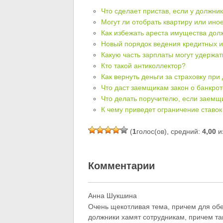
Что сделает пристав, если у должни
Могут ли отобрать квартиру или ин
Как избежать ареста имущества дол
Новый порядок ведения кредитных и
Какую часть зарплаты могут удержат
Кто такой антиколлектор?
Как вернуть деньги за страховку пр
Что даст заемщикам закон о банкрот
Что делать поручителю, если заемщи
К чему приведет ограничение ставо
(
1
голос(ов), средний:
4,00
из
Комментарии
Анна Шукшина
Очень щекотливая тема, причем для обеи
должники хамят сотрудникам, причем так