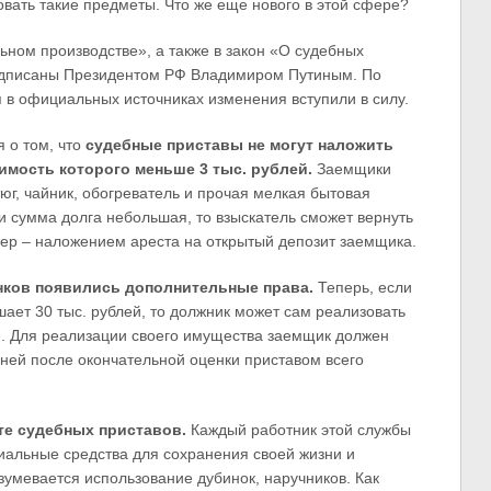
вать такие предметы. Что же еще нового в этой сфере?
ьном производстве», а также в закон «О судебных
подписаны Президентом РФ Владимиром Путиным. По
 в официальных источниках изменения вступили в силу.
я о том, что
судебные приставы не могут наложить
имость которого меньше 3 тыс. рублей.
Заемщики
тюг, чайник, обогреватель и прочая мелкая бытовая
ли сумма долга небольшая, то взыскатель сможет вернуть
ер – наложением ареста на открытый депозит заемщика.
нков появились дополнительные права.
Теперь, если
ает 30 тыс. рублей, то должник может сам реализовать
ю. Для реализации своего имущества заемщик должен
дней после окончательной оценки приставом всего
те судебных приставов.
Каждый работник этой службы
иальные средства для сохранения своей жизни и
зумевается использование дубинок, наручников. Как