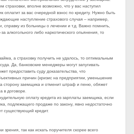
м страховки, вполне возможно, что у вас наступил
к оплатит за вас очередной взнос по кредиту. Нужно быть
рждающие наступление страхового случая – например,
, справку из больницы о лечении и т.д. Важно помнить,
-за алкогольного либо наркотического опьянения, то
займа, а страховку получить не удалось, то оптимальным
уда. Да, банковские менеджеры могут запугивать
жет предоставить суду доказательства, что
бъективных причин (кризис на предприятии, уменьшение
т на сторону заемщика и отменит штраф и пеню, обяжет
а в договоре.
удительную оплату кредита из зарплаты заемщика, если
ика, подлежащего продаже по закону, явно недостаточно
ет существующий кредит.
и зрения, так как искать поручителя скорее всего