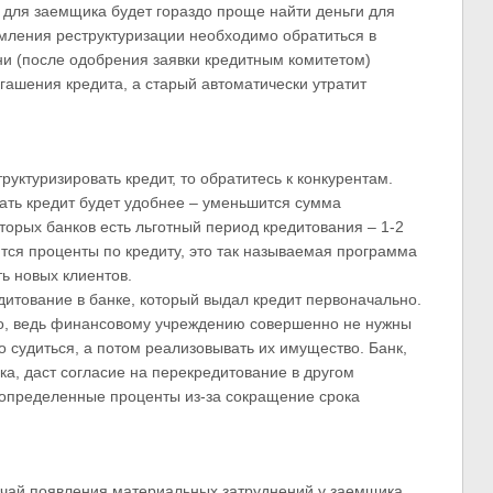
о для заемщика будет гораздо проще найти деньги для
мления реструктуризации необходимо обратиться в
и (после одобрения заявки кредитным комитетом)
гашения кредита, а старый автоматически утратит
руктуризировать кредит, то обратитесь к конкурентам.
вать кредит будет удобнее – уменьшится сумма
торых банков есть льготный период кредитования – 1-2
ются проценты по кредиту, это так называемая программа
ь новых клиентов.
итование в банке, который выдал кредит первоначально.
удно, ведь финансовому учреждению совершенно не нужны
 судиться, а потом реализовывать их имущество. Банк,
ка, даст согласие на перекредитование в другом
определенные проценты из-за сокращение срока
учай появления материальных затруднений у заемщика.