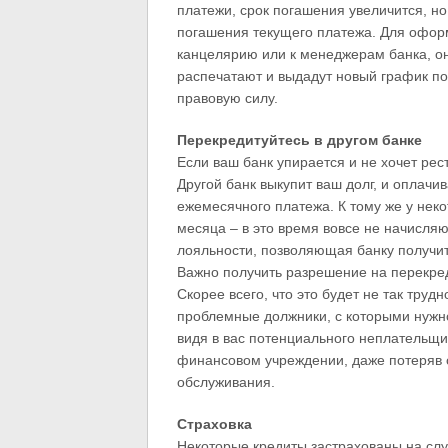
платежи, срок погашения увеличится, н
погашения текущего платежа. Для офор
канцелярию или к менеджерам банка, он
распечатают и выдадут новый график по
правовую силу.
Перекредитуйтесь в другом банке
Если ваш банк упирается и не хочет рест
Другой банк выкупит ваш долг, и оплачи
ежемесячного платежа. К тому же у неко
месяца – в это время вовсе не начисля
лояльности, позволяющая банку получит
Важно получить разрешение на перекред
Скорее всего, что это будет не так тр
проблемные должники, с которыми нужно
видя в вас потенциального неплательщи
финансовом учреждении, даже потеряв 
обслуживания.
Страховка
Некоторые кредиты застрахованы на сл