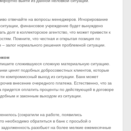
мфортно выйти из данной неловкой ситуации.
диво отвечайте на вопросы менеджеров. Игнорирование
 ситуации, финансовое учреждение будет вынуждено
ть долг в коллекторское агентство, что может привести к
стям. Помните, что честная и открытая позиция по
е – залог нормального решения проблемной ситуации.
нком
 опишите сложившуюся сложную материальную ситуацию.
банки ценят подобных добросовестных клиентов, которые
айти компромиссный выход из ситуации. Банк может
рочив внесение очередного платежа. Естественно, что за
а придется оплатить проценты по действующей в договоре
 удобным и законным выходом из ситуации.
енилось (сократили на работе, появились
 то необходимо обратиться в банк с просьбой о
 задолженность разобьют на более мелкие ежемесячные