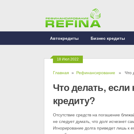
Автокредиты
Бизнес кредиты
18 Июл 2022
Главная
»
Рефинансирование
» Что де
Что делать, если
кредиту?
Отсутствие средств на погашение ближай
не следует думать, что долг исчезнет са
Игнорирование долга приведет лишь к ег