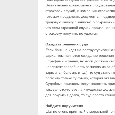
Внимательно ознакомьтесь с содержание
страховой случай, и компания-страховщи
готовым предъявить документы, подтве
трудовую книжку с записью о сокращении
что если страховой случай произошел из
страховку получить не удастся.
Ожидать решения суда
Если банк не идет на реструктуризацию 
вариантом является ожидание решения с
штрафами и пеней, но если должник смо
неплатежеспособность возникла из-за о
зарплаты, болезнь и т.д.), то суд стане
погасить только ту сумму, которая указан
Судебные приставы могут наложить прин
таковая отсутствует, а имущества должн
для покрытия долга, то суд просто спиш
Найдите поручителя
Шаг не очень приятный с моральной точк