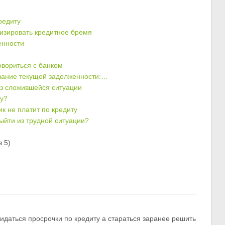
редиту
мизировать кредитное бремя
енности
овориться с банком
вание текущей задолженности:…
из сложившейся ситуации
ну?
к не платит по кредиту
выйти из трудной ситуации?
 5)
идаться просрочки по кредиту а стараться заранее решить